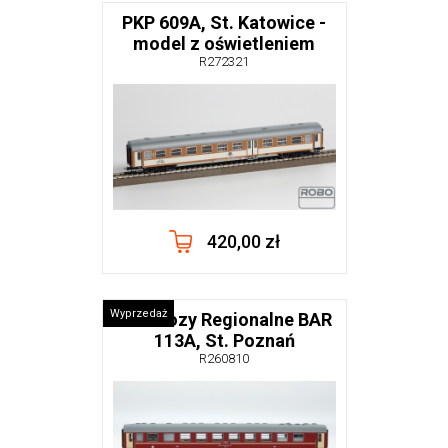
PKP 609A, St. Katowice -
model z oświetleniem
R272321
420,00 zł
Wyprzedaż
Przewozy Regionalne BAR
113A, St. Poznań
R260810