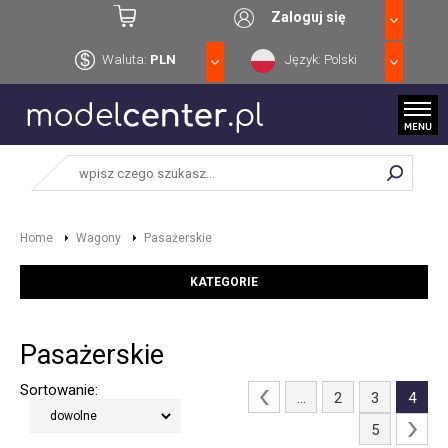
Zaloguj się
Waluta:
PLN
Język: Polski
Home
Wagony
Pasażerskie
KATEGORIE
Pasażerskie
Sortowanie:
...
2
3
4
5