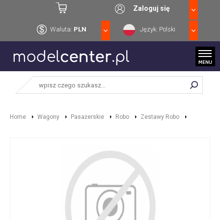
Zaloguj się
Waluta:
PLN
Język: Polski
Home
Wagony
Pasażerskie
Robo
Zestawy Robo