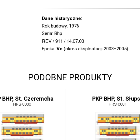
Dane historyczne:
Rok budowy: 1976
Seria: Bhp
REV / 911 / 14.07.03
Epoka:
Vc
(okres eksploatacji 2003–2005)
PODOBNE PRODUKTY
 BHP, St. Czeremcha
PKP BHP, St. Słup
HRS-0000
HRS-0001