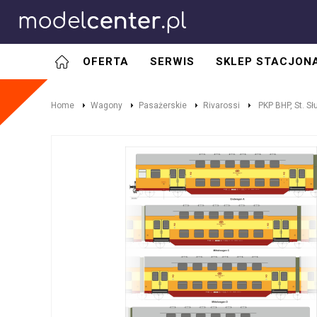
OFERTA
SERWIS
SKLEP STACJON
Home
Wagony
Pasażerskie
Rivarossi
PKP BHP, St. Sł