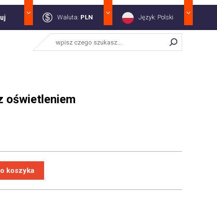
uj
Waluta:
PLN
Język: Polski
z oświetleniem