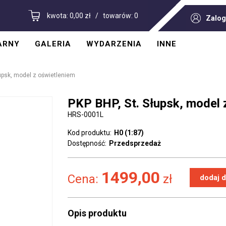
kwota: 0,00 zł / towarów: 0
Zalog
ARNY
GALERIA
WYDARZENIA
INNE
się
upsk, model z oświetleniem
PKP BHP, St. Słupsk, model 
HRS-0001L
Kod produktu:
H0 (1:87)
Dostępność:
Przedsprzedaż
1499,00
Cena:
zł
Opis produktu