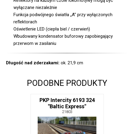
Reflektory na każdym czole lokomotywy mogą być
wyłączane niezależnie
Funkcja podwójnego światła „A” przy wyłączonych
reflektorach
Oświetlenie LED (ciepła biel / czerwień)
Wbudowany kondensator buforowy zapobiegający
przerwom w zasilaniu
Długość nad zderzakami:
ok. 21,9 cm
PODOBNE PRODUKTY
PKP Intercity 6193 324
"Baltic Express"
21803