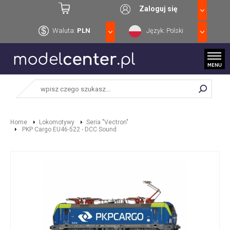
Zaloguj się
Waluta:
PLN
Język: Polski
Home
Lokomotywy
Seria "Vectron"
PKP Cargo EU46-522 - DCC Sound